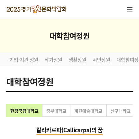
대학참여정원
기업·기관 정원
작가정원
생활정원
시민정원
대학참여정
대학참여정원
한경국립대학교
중부대학교
계원예술대학교
신구대학교
칼리카르파(Callicarpa)의 꿈