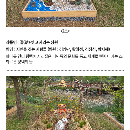
<2조>
작품명 : 결(結)-잇고 자라는 정원
팀명 : 자연을 짓는 사람들 (팀원 : 김영난, 황혜정, 김정심, 박지혜)
바다를 건너 평택에 자리잡은 다민족의 문화를 품고 세계로 뻗어 나가는 조
화로운 평택의 뜰