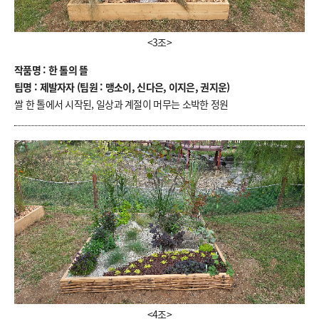
<3조>
작품명 : 한 톨의 뜰
팀명 : 제발자자 (팀원 : 맹소이, 신다은, 이지은, 권지운)
쌀 한 톨에서 시작된, 일상과 계절이 머무는 소박한 정원
<4조>