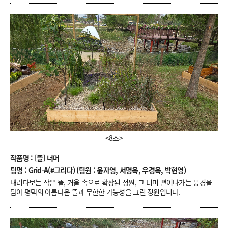
<8조>
작품명 : [뜰] 너머
팀명 : Grid-A(#그리다) (팀원 : 윤자영, 서명옥, 우경옥, 박현영)
내려다보는 작은 뜰, 거울 속으로 확장된 정원, 그 너머 뻗어나가는 풍경을
담아 평택의 아름다운 뜰과 무한한 가능성을 그린 정원입니다.