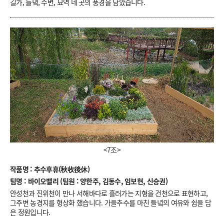
길가, 들녘, 수변, 묘역 네 곳의 풍경을 담았습니다.
<7조>
작품명 : 추수후휴(秋收後休)
팀명 : 바이오밸리 (팀원 : 양한주, 김동수, 임보현, 신승권)
안성천과 진위천이 만나 서해바다로 흘러가는 지형을 건천으로 표현하고,
그주변 농경지를 형상화 했습니다. 가을추수를 마친 들녘의 여유와 쉼을 담
은 정원입니다.