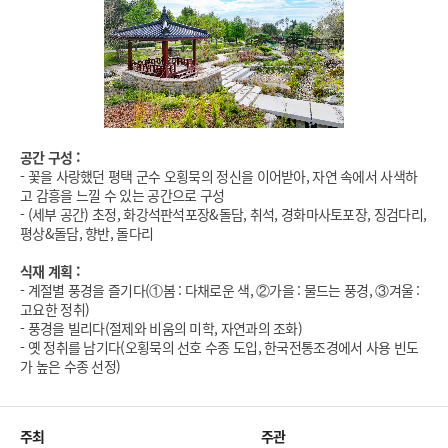
공간 구성 :
- 꽃을 사랑했던 평택 군수 오횡묵의 정신을 이어받아, 자연 속에서 사색하
고 감흥을 느낄 수 있는 공간으로 구성
- (세부 공간) 초정, 화강석판석포장&돌담, 취석, 경화마사토포장, 징검다리,
평상&돌담, 향반, 돌다리
식재 계획 :
- 계절별 풍경을 즐기다(①봄 : 다채로운 색, ②가을 : 물드는 풍경, ③겨울 :
고요한 정취)
- 풍경을 빌리다(절제와 비움의 미학, 자연과의 조화)
- 옛 정취를 남기다(오횡묵의 선호 수종 도입, 한국전통조경에서 사용 빈도
가 높은 수종 선정)
주최
주관