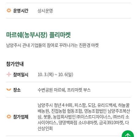
운영시간
상시운영
마르쉐(농부시장) 플리마켓
남양주시 관내 기업들의 참여로 꾸려나가는 친환경 마켓
참가안내
참여일시
10. 3.(목) ~ 10. 6(일)
장소
수변공원 마르쉐, 프리마켓 부스
남양주시 청년 4-H회, 피스팜, 도담, 유리드백세, 하늘꿀
배농원, 진접농협 협동조합, 영농조합법인 남양주조복산
참가업체
삼, 봇뜰, 농업회사법인 ㈜이스트디자이너스, ㈜쓰리 소
사이어티스, 댕댕백화점 소녀네마켓, 금곡3910마켓, 다
산상인회